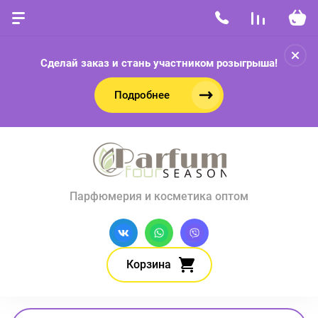
Сделай заказ и стань участником розыгрыша!
Подробнее
Парфюмерия и косметика оптом
Корзина