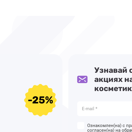
Узнавай 
акциях н
косметик
-25%
Ознакомлен(на) с пр
согласен(на) на обр