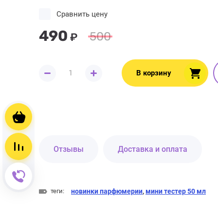
Сравнить цену
490
500
₽
В корзину
Корзина пуста
Сравнение пусто
Отзывы
Доставка и оплата
Обратный звонок
теги:
новинки парфюмерии
,
мини тестер 50 мл