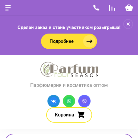
Сделай заказ и стань участником розыгрыша!
Подробнее
Парфюмерия и косметика оптом
Корзина