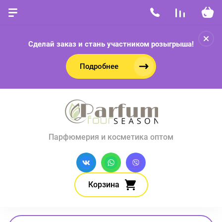
Сделай заказ и стань участником розыгрыша!
Подробнее
Парфюмерия и косметика оптом
Корзина