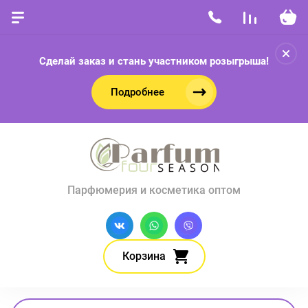
Сделай заказ и стань участником розыгрыша!
Подробнее
Парфюмерия и косметика оптом
Корзина